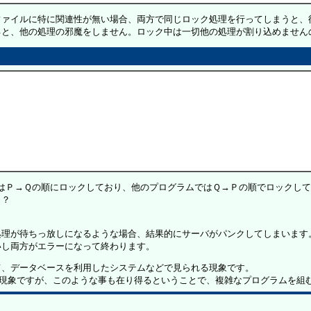
ァイルに特に関連性が無い場合、両方で同じロック処理を行ってしまうと、
と、他の処理の邪魔をしません。ロック中は一切他の処理が割り込めません
はＰ→Ｑの順にロックしており、他のプログラムではＱ→Ｐの順でロックして
う？
理が待ちっ放しになるような場合、結果的にサーバがパンクしてしまいます
し両方がエラーになって終わります。
、データベースを利用したシステムなどで見られる現象です。
い現象ですが、このような事も在り得るということで、複雑なプログラムを組