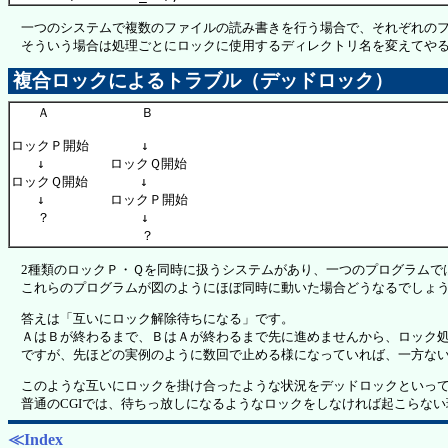
一つのシステムで複数のファイルの読み書きを行う場合で、それぞれのフ
そういう場合は処理ごとにロックに使用するディレクトリ名を変えてやる
複合ロックによるトラブル（デッドロック）
　　Ａ　　　　　　　Ｂ

ロックＰ開始　　　　↓

　　↓　　　　　ロックＱ開始

ロックＱ開始　　　　↓

　　↓　　　　　ロックＰ開始

　　？　　　　　　　↓

2種類のロックＰ・Ｑを同時に扱うシステムがあり、一つのプログラムで
これらのプログラムが図のようにほぼ同時に動いた場合どうなるでしょ
答えは「互いにロック解除待ちになる」です。
ＡはＢが終わるまで、ＢはＡが終わるまで先に進めませんから、ロック処
ですが、先ほどの実例のように数回で止める様になっていれば、一方ない
このような互いにロックを掛け合ったような状況をデッドロックといって
普通のCGIでは、待ちっ放しになるようなロックをしなければ起こらな
≪Index