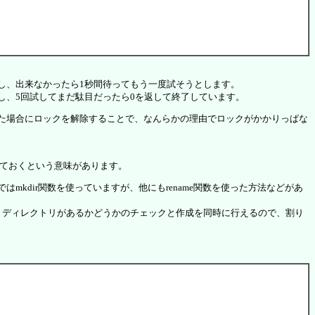
し、出来なかったら1秒間待ってもう一度試そうとします。
、5回試してまだ駄目だったら0を返して終了しています。
った場合にロックを解除することで、なんらかの理由でロックがかかりっぱな
しておくという意味があります。
dir関数を使っていますが、他にもrename関数を使った方法などがあ
す。ディレクトリがあるかどうかのチェックと作成を同時に行えるので、割り