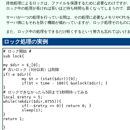
排他処理によるロックは、ファイルを保護するために必要なわけですが、
ロック中の処理が長ければ長いほど待ち時間も長くなってしまうので、図
サーバが一つの処理を行っている間は、その処理に必要なメモリやCPU
サーバ側にもそれを防ぐ機能が備わっていますが、ロック処理そのものに
また、ロック中の処理をできるだけ軽くするという努力も忘れてはいけま
ロック処理の実例
# ロック開始 #

sub lock{

my $dir = $_[0];

# 古いロック（3分以前）は削除

if(-e $dir){

	my $t = (stat($dir))[9];

	if($t < time - 180){ &unlock($dir); }

}

# ロックできなかったら5回まで1秒間待ってみる

local $retry = 5;

while(!mkdir($dir,0755)){

	if(--$retry <= 0){ return 0; }

	sleep(1);

}

return 1;

}
