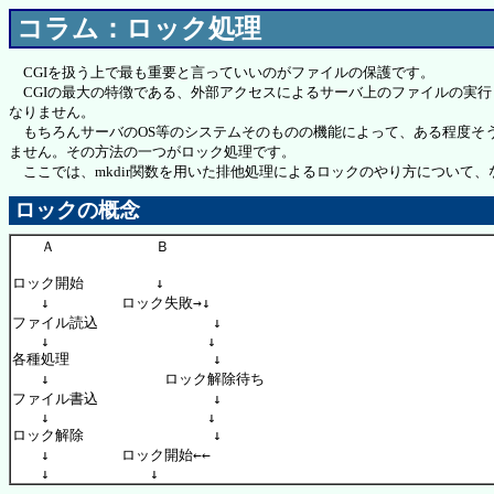
コラム：ロック処理
CGIを扱う上で最も重要と言っていいのがファイルの保護です。
CGIの最大の特徴である、外部アクセスによるサーバ上のファイルの実
なりません。
もちろんサーバのOS等のシステムそのものの機能によって、ある程度そ
ません。その方法の一つがロック処理です。
ここでは、mkdir関数を用いた排他処理によるロックのやり方について
ロックの概念
　　Ａ　　　　　　　Ｂ

ロック開始　　　　　↓

　　↓　　　　　ロック失敗→↓

ファイル読込　　　　　　　　↓

　　↓　　　　　　　　　　　↓

各種処理　　　　　　　　　　↓

　　↓　　　　　　　　ロック解除待ち

ファイル書込　　　　　　　　↓

　　↓　　　　　　　　　　　↓

ロック解除　　　　　　　　　↓

　　↓　　　　　ロック開始←←
