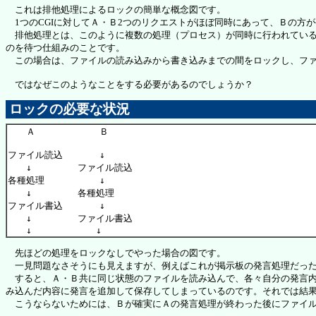
これは排他処理によるロックの簡単な概念図です。
1つのCGIに対してＡ・Ｂ2つのリクエストがほぼ同時にあって、Ｂの方
排他処理とは、このように複数の処理（プロセス）が同時に行われている
のを待つ仕組みのことです。
この場合は、ファイルの読み込みから書き込みまでの間をロックし、ファ
ではなぜこのようなことをする必要があるのでしょうか？
ロックの必要な状況
　　Ａ　　　　　　　Ｂ

ファイル読込　　　　↓

　　↓　　　　　ファイル読込

各種処理　　　　　　↓

　　↓　　　　　各種処理

ファイル書込　　　　↓

　　↓　　　　　ファイル書込

先ほどの処理をロックなしでやった場合の図です。
一見問題なさそうにも見えますが、例えばこれが掲示板の発言処理だっ
すると、Ａ・Ｂ共に同じ状態のファイルを読み込んで、各々自分の発言内
み込んだ内容に発言を追加して保存してしまっているのです。それでは結
こうならないためには、Ｂが確実にＡの発言処理が終わった後にファイル