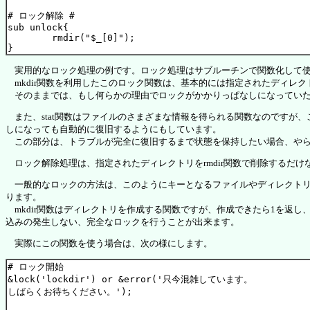
# ロック解除 #

sub unlock{

	rmdir("$_[0]");

実用的なロック処理の例です。ロック処理はサブルーチンで関数化して使
mkdir関数を利用したこのロック関数は、基本的には指定されたディレ
そのままでは、もし何らかの理由でロックがかかりっぱなしになっていた
また、stat関数はファイルのさまざまな情報を得られる関数なのですが
しになっても自動的に復旧するようにもしています。
この部分は、トラブルが完全に復旧するまで状態を保持したい場合、やら
ロック解除処理は、指定されたディレクトリをrmdir関数で削除するだ
一般的なロックの方法は、このようにキーとなるファイルやディレクトリの存
ります。
mkdir関数はディレクトリを作成する関数ですが、作成できたら1を返
込みの発生しない、完全なロックを行うことが出来ます。
実際にこの関数を使う場合は、次の様にします。
# ロック開始

&lock('lockdir') or &error('只今混雑しています。
しばらくお待ちください。');
