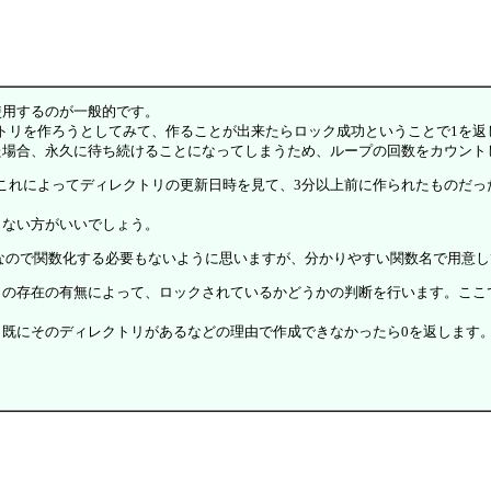
用するのが一般的です。
クトリを作ろうとしてみて、作ることが出来たらロック成功ということで1を返
場合、永久に待ち続けることになってしまうため、ループの回数をカウントし
、これによってディレクトリの更新日時を見て、3分以上前に作られたものだ
ない方がいいでしょう。
けなので関数化する必要もないように思いますが、分かりやすい関数名で用意
在の有無によって、ロックされているかどうかの判断を行います。ここではmk
し、既にそのディレクトリがあるなどの理由で作成できなかったら0を返しま