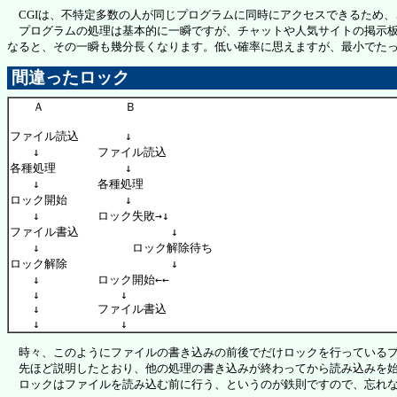
CGIは、不特定多数の人が同じプログラムに同時にアクセスできるため、
プログラムの処理は基本的に一瞬ですが、チャットや人気サイトの掲示板の
なると、その一瞬も幾分長くなります。低い確率に思えますが、最小でたっ
間違ったロック
　　Ａ　　　　　　　Ｂ

ファイル読込　　　　↓

　　↓　　　　　ファイル読込

各種処理　　　　　　↓

　　↓　　　　　各種処理

ロック開始　　　　　↓

　　↓　　　　　ロック失敗→↓

ファイル書込　　　　　　　　↓

　　↓　　　　　　　　ロック解除待ち

ロック解除　　　　　　　　　↓

　　↓　　　　　ロック開始←←

　　↓　　　　　　　↓

　　↓　　　　　ファイル書込

時々、このようにファイルの書き込みの前後でだけロックを行っているプ
先ほど説明したとおり、他の処理の書き込みが終わってから読み込みを始
ロックはファイルを読み込む前に行う、というのが鉄則ですので、忘れな