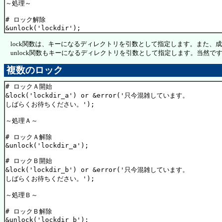
～処理～

# ロック解除

lock関数は、キーになるディレクトリを引数として指定します。また、成
unlock関数もキーになるディレクトリを引数として指定します。当然で
複数のロック
# ロックＡ開始

&lock('lockdir_a') or &error('只今混雑しています。
しばらくお待ちください。');

～処理Ａ～

# ロックＡ解除

&unlock('lockdir_a');

# ロックＢ開始

&lock('lockdir_b') or &error('只今混雑しています。
しばらくお待ちください。');

～処理Ｂ～

# ロックＢ解除
