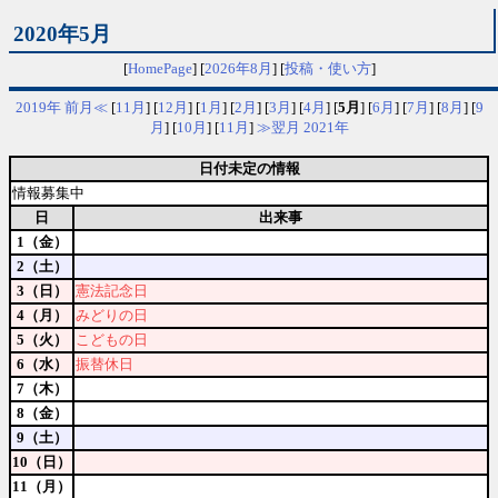
2020年5月
[
HomePage
] [
2026年8月
] [
投稿・使い方
]
2019年
前月≪
[
11月
] [
12月
] [
1月
] [
2月
] [
3月
] [
4月
] [
5月
] [
6月
] [
7月
] [
8月
] [
9
月
] [
10月
] [
11月
]
≫翌月
2021年
日付未定の情報
情報募集中
日
出来事
1（金）
2（土）
3（日）
憲法記念日
4（月）
みどりの日
5（火）
こどもの日
6（水）
振替休日
7（木）
8（金）
9（土）
10（日）
11（月）