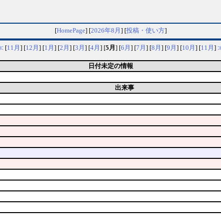
[
HomePage
] [
2026年8月
] [
投稿・使い方
]
≪
[
11月
] [
12月
] [
1月
] [
2月
] [
3月
] [
4月
] [
5月
] [
6月
] [
7月
] [
8月
] [
9月
] [
10月
] [
11月
]
日付未定の情報
出来事