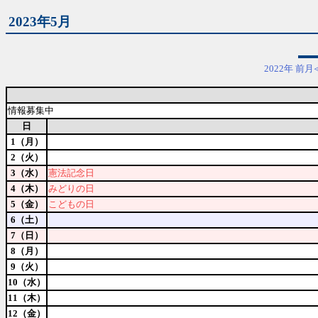
2023年5月
2022年
前月
情報募集中
日
1（月）
2（火）
3（水）
憲法記念日
4（木）
みどりの日
5（金）
こどもの日
6（土）
7（日）
8（月）
9（火）
10（水）
11（木）
12（金）