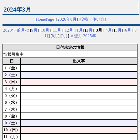
2024年3月
[
HomePage
] [
2026年8月
] [
投稿・使い方
]
2023年
前月≪
[
9月
] [
10月
] [
11月
] [
12月
] [
1月
] [
2月
] [
3月
] [
4月
] [
5月
] [
6月
] [
7
月
] [
8月
] [
9月
]
≫翌月
2025年
日付未定の情報
情報募集中
日
出来事
1（金）
2（土）
3（日）
4（月）
5（火）
6（水）
7（木）
8（金）
9（土）
10（日）
11（月）