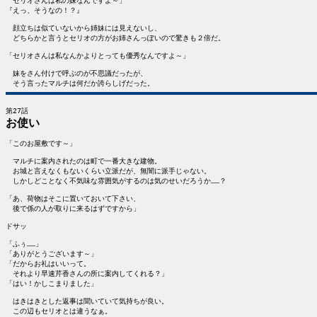
　セリオさんは私の妹なんですよ～」

『えっ、そうなの！？』

　顔立ちは似ていないから姉妹には見えないし、

　どちらかと言うとセリオの方がお姉さんっぽいので驚きも２倍だ。

「セリオさんは私なんかよりとっても優秀なんですよ～」

　妹をさん付けで呼ぶのが不思議だったが、

お使い
「このお屋敷です～」

　マルチに案内されたのは町で一番大きな建物。

　お城と言えなくもないくらい立派だが、無闇に派手じゃない。

　しかしどことなく不気味な雰囲気がするのは気のせいだろうか……？

「あ、荷物はそこに置いておいて下さい、

　後で係の人が取りに来るはずですから」

ドサッ

「ふぅ……」

「ありがとうございます～」

「だからお礼はいいって。

　それより早速芹香さんの所に案内してくれる？」

「はい！かしこまりました」

　はきはきとした返事は聞いていて気持ちが良い。

　この辺もセリオとは違うなぁ。
