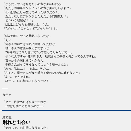
「どうだ？やっぱりあたしの方が美味いだろ」

「あたしの薬草サンドイッチの方が美味しいよね？」

「それはあたしが教えてやったやつだろ！」

「あたしなりにアレンジしたんだから問題無し！」

「どういう理屈だ！！」

「ははは…どっちも美味いよ、うん」

『“どっちも”じゃなくて“どっちか”！！』

「結花の奴、やっと元気になったな」

「え？」

「皆さんの前では元気に振舞ってたけど、

　耕一さんの意識が戻るまでずっと

　“私を助けに来たせいで”って思ってたみたいで……」

「そうなんですか…健太郎さん、結花さんの事良く分かってるんですね」

「昔っからの腐れ縁ですからね。

　千鶴さんだってそうなんでしょう？耕一さんと」

「わっ、私は……！　まあ…、その……」

「さてと、耕一さんが食べ過ぎて倒れない内に止めないと」

「あっ、そうですね。

　梓ーっ、いい加減にしなさーい！」

―――

ガサッ

「クッ、目覚めたばかりでこれか…

別れと出会い

「それじゃ、お世話になりました」
