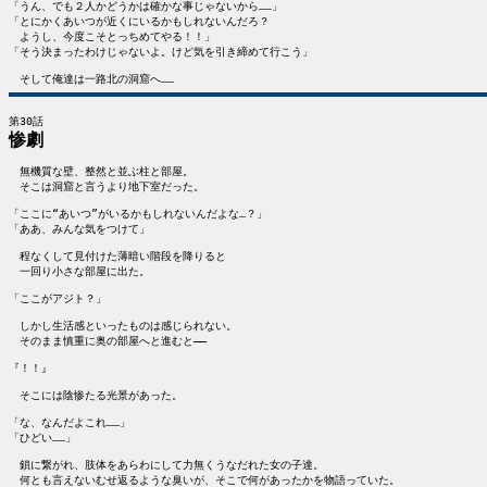
「うん、でも２人かどうかは確かな事じゃないから……」

「とにかくあいつが近くにいるかもしれないんだろ？

　ようし、今度こそとっちめてやる！！」

「そう決まったわけじゃないよ。けど気を引き締めて行こう」

惨劇
　無機質な壁、整然と並ぶ柱と部屋。

　そこは洞窟と言うより地下室だった。

「ここに“あいつ”がいるかもしれないんだよな…？」

「ああ、みんな気をつけて」

　程なくして見付けた薄暗い階段を降りると

　一回り小さな部屋に出た。

「ここがアジト？」

　しかし生活感といったものは感じられない。

　そのまま慎重に奥の部屋へと進むと――

『！！』

　そこには陰惨たる光景があった。

「な、なんだよこれ……」

「ひどい……」

　鎖に繋がれ、肢体をあらわにして力無くうなだれた女の子達。

　何とも言えないむせ返るような臭いが、そこで何があったかを物語っていた。
