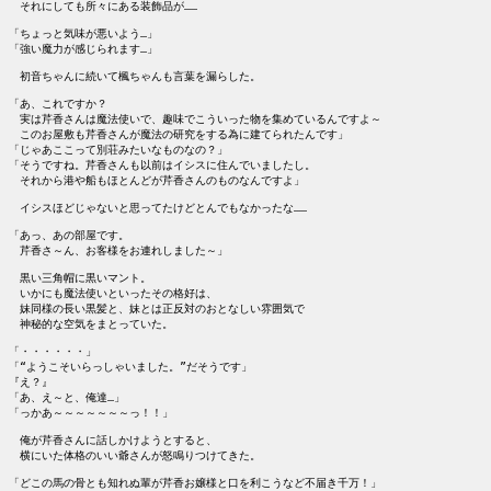
　それにしても所々にある装飾品が……

「ちょっと気味が悪いよう…」

「強い魔力が感じられます…」

　初音ちゃんに続いて楓ちゃんも言葉を漏らした。

「あ、これですか？

　実は芹香さんは魔法使いで、趣味でこういった物を集めているんですよ～

　このお屋敷も芹香さんが魔法の研究をする為に建てられたんです」

「じゃあここって別荘みたいなものなの？」

「そうですね。芹香さんも以前はイシスに住んでいましたし。

　それから港や船もほとんどが芹香さんのものなんですよ」

　イシスほどじゃないと思ってたけどとんでもなかったな……

「あっ、あの部屋です。

　芹香さ～ん、お客様をお連れしました～」

　黒い三角帽に黒いマント。

　いかにも魔法使いといったその格好は、

　妹同様の長い黒髪と、妹とは正反対のおとなしい雰囲気で

　神秘的な空気をまとっていた。

「・・・・・・」

「“ようこそいらっしゃいました。”だそうです」

『え？』

「あ、え～と、俺達…」

「っかあ～～～～～～～っ！！」

　俺が芹香さんに話しかけようとすると、

　横にいた体格のいい爺さんが怒鳴りつけてきた。

「どこの馬の骨とも知れぬ輩が芹香お嬢様と口を利こうなど不届き千万！」
