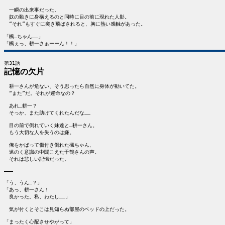
　一瞬の出来事だった。

　奴の動きに身構えるのと同時に目の前に現れた人影。

　“それ”もすぐに突き飛ばされると、胸に熱い感触があった。

「楓…ちゃん……」

記憶の欠片
　耕一さんが危ない、そう思ったら自然に身体が動いてた。

　“また”だ。それが運命なの？

　あれ…耕一？

　そっか、また助けてくれたんだな……

　目の前で倒れていく妹達と…耕一さん。

　もう大切な人を失うのは嫌。

　俺をかばって傷付き倒れた楓ちゃん、

　遠のく意識の中聞こえた千鶴さんの声。

　それは悲しい記憶だった。

―――

「う、うん…？」

「あっ、耕一さん！

　良かった。私、わたし……」

　気が付くとそこは見知らぬ部屋のベッドの上だった。

「まったく心配させやがって」
