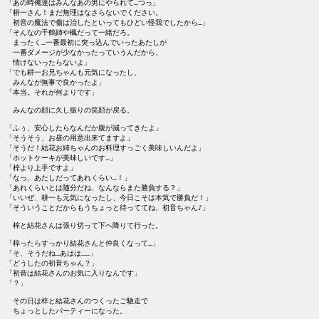
「あの時俺達はみんなあの男にやられて…つっ」

「耕一さん！まだ無理はなさらないでください。

　初音の魔法で傷は治したといってもひどい怪我でしたから…」

「そんなの千鶴姉や楓だって一緒だろ。

　まったく…一番最初に突っ込んでいったあたしが

　一番ダメージが少なかったっていうんだから、

　情けないったらないよ」

「でも耕一お兄ちゃんも元気になったし、

　みんなが無事で良かったよ」

「本当。それが何よりです」

　みんなの顔に久し振りの笑顔が戻る。

「ふぅ、安心したらなんだか腹が減ってきたよ」

「そうそう、お昼の用意出来てますよ」

「そうだ！結花お姉ちゃんのお料理すっごく美味しいんだよ」

「ホットケーキが美味しいです…」

「梓より上手ですよ」

「なっ、あたしだってあれくらい…！」

「あれくらいとは随分だね、なんならまた勝負する？」

「いいぜ、耕一も元気になったし、今日こそは本気で勝負だ！」

「そういうことだからもうちょっと待っててね、初音ちゃん♪」

　梓と結花さんは張り切って下へ降りて行った。

「梓ったらすっかり結花さんと仲良くなって…」

「そ、そうだね…あはは……」

「どうしたの初音ちゃん？」

「初音は結花さんのお気に入りなんです」

「？」

　その日は梓と結花さんのつくったご馳走で

　ちょっとしたパーティーになった。
