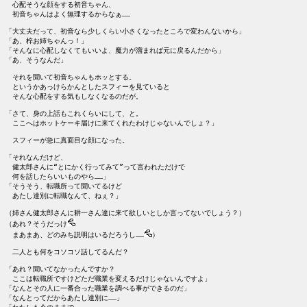
　心配そうな顔をする初音ちゃん、

　初音ちゃんはよく無理するからなぁ……

「大丈夫だって、初音なら少しくらい小さくなったところで変わんないから」

「あ、梓お姉ちゃんっ！」

「そんなに心配しなくてもいいよ、魔力が溜まれば元に戻るんだから」

「あ、そうなんだ」

　それを聞いて初音ちゃんもホッとする。

　というかあっけらかんとしたスフィーを見ていると

　そんな心配をする気もしなくなるのだが。

「さて、身の上話もこれくらいにして、と。

　ここへはホットケーキ届けに来てくれたわけじゃないんでしょ？」

　スフィーが急に真面目な顔になった。

「それなんだけど、

　健太郎さんに“とにかく行ってみて”って言われただけで

　何を話したらいいものやら……」

「そうそう、転職所って聞いてるけど

　あたし達別に転職なんて、ねぇ？」

（姉さん健太郎さんに耕一さん達に来て欲しいとしか言ってないでしょう？）

（あれ？そうだっけ
　まあまあ、どのみち説明はいるだろうし……
）

　二人とも何をコソコソ話してるんだ？

「あれ？聞いてなかったんですか？

　ここは転職所ですけどただ職業を変えるだけじゃないんですよ」

「なんとその人に一番合った職業を調べる事ができるのだ」

「なんとってだからあたし達別に……」
