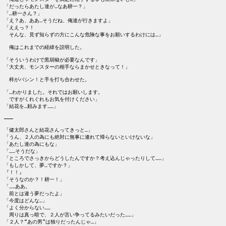
「だったらあたし達が…なあ耕一？」

「…耕一さん？」

「え？あ、ああ…そうだね、俺達が行きますよ」

「ええっ？！

　そんな、見ず知らずの方にこんな危険な事をお願いするわけには…」

　俺はこれまでの経緯を説明した。

「そういうわけで黒胡椒が必要なんです」

「大丈夫、モンスターの相手ならまかせときなって！」

　梓がバシン！と手を打ち合わせた。

「…わかりました。それではお願いします。

　ですがくれぐれもお気を付けください」

「結花を…頼みます……」

―――

「健太郎さんと結花さんってきっと…」

「うん、２人の為にも絶対に無事に連れて帰らないといけないな」

「あたし達の為にもな」

「……そうだな」

「ところでさっきからどうしたんですか？考え込んじゃったりして……」

「もしかして、夢…ですか？」

『！！』

「そうなのか？！耕一！」

「……ああ。

　前とは違う夢だったよ」

「今度はどんな…」

「よく分からない……

　周りは真っ暗で、２人が言い争ってるみたいだった……」

「２人？“あの男”は独りだったんじゃ…」
