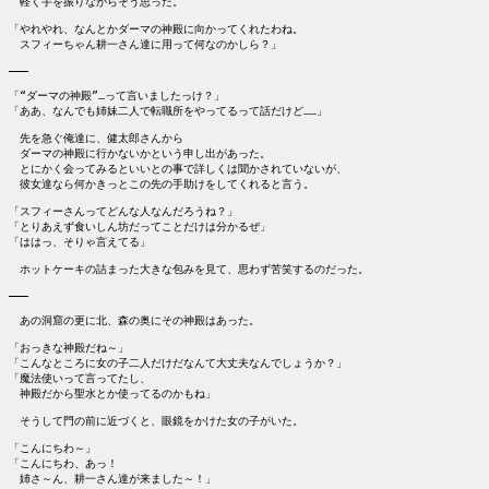
　軽く手を振りながらそう思った。

「やれやれ、なんとかダーマの神殿に向かってくれたわね。

　スフィーちゃん耕一さん達に用って何なのかしら？」

―――

「“ダーマの神殿”…って言いましたっけ？」

「ああ、なんでも姉妹二人で転職所をやってるって話だけど……」

　先を急ぐ俺達に、健太郎さんから

　ダーマの神殿に行かないかという申し出があった。

　とにかく会ってみるといいとの事で詳しくは聞かされていないが、

　彼女達なら何かきっとこの先の手助けをしてくれると言う。

「スフィーさんってどんな人なんだろうね？」

「とりあえず食いしん坊だってことだけは分かるぜ」

「ははっ、そりゃ言えてる」

　ホットケーキの詰まった大きな包みを見て、思わず苦笑するのだった。

―――

　あの洞窟の更に北、森の奥にその神殿はあった。

「おっきな神殿だね～」

「こんなところに女の子二人だけだなんて大丈夫なんでしょうか？」

「魔法使いって言ってたし、

　神殿だから聖水とか使ってるのかもね」

　そうして門の前に近づくと、眼鏡をかけた女の子がいた。

「こんにちわ～」

「こんにちわ、あっ！

　姉さ～ん、耕一さん達が来ました～！」
