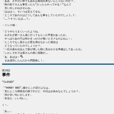
「ああ、さすがに梓でもあれは真似出来ないんじゃないのか？」

「梓の前でそんな事言ったら“だったらやってやる！”なんて

　言い出しかねませんね」

「はははっ、そいつは言えてるな」

「ところであの人はどうしてあんな事をしていたのでしょう…？」

『……？そういえば……？』

－イシス城－

「どうやらうまくいったようね。

　わざわざ耕一さん達に行ってもらった甲斐があったわ。

　やっぱりあの子は何かきっかけが無いとダメなのよねぇ～」

「ところでもし葵さんが壁を壊せなかった場合は

　どうなっていたのでしょうか？」

「一応火薬を仕込んで葵が壊した様に見せかける準備はしてあったわ」

「しかしそれでは葵さんの身に危険が…」

「あ、あはは～
事件
“CLOSED”

「“HONEY BEE”…確かにこの店だよなぁ」

「見たところ喫茶店の様ですけど、今日はお休みなんでしょうか？」

「何か甘い匂いがします」

「本当だ、いい匂い…」

く～。

「あ……」
