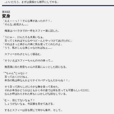
変身

「ええ～～っ！！そんな事があったの？！」

「そんな…結花さん……」

　俺達はバハラタでの一件をスフィー達に話した。

「うにゅ～、けんたろも水臭いなぁ。

　言ってくれればそんなやつど～んとやっつけてあげたのに」

「それはきっと姉さんの体に気を使ってくれたのよ」

「うう、私がこんな体じゃなければねぇ……」

　スフィーがわざとらしく咳込む。

「そういえばスフィーちゃんのその体って…」

　無意識に出た初音ちゃんの言葉にムッとした顔になる。

「“ちゃん”じゃない！

　言っておくけどねぇ、

　本当の私は梓なんかよりナイスバディなんだからね！！」

　そう言って誇らしげに小さな胸を張って見せた。

　それが本当かどうかはともかく今の姿では何を言っても可愛らしいだけだ。

　なんか呼ばわりされた梓もいぶかしげな顔をしている。

「む～、信じてないなぁ？！

　しょうがないなぁ、今証拠を見せてあげる」

　するとスフィーは目を閉じて何やら集中。そして…
