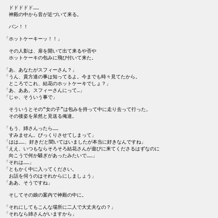
　ドドドドド……

　神殿の中から音が近づいて来る。

　バン！！

「ホットケーキーッ！！」

　その人影は、扉を開いて出て来るや否や

　ホットケーキの包みに飛び付いて来た。

「あ、あなたがスフィーさん？」

「うん、貴方達の事は知ってるよ。今までも時々見てたから。

　ところでこれ、結花のホットケーキでしょ？」

「あ、ああ。スフィーさんにって…」

「じゃ、そういう事で」

　そういうとその“女の子”は包みを持って中に走り去って行った。

　その後姿を呆然と見送る俺達。

「もう、姉さんったら……

　すみません。びっくりさせてしまって」

「はは……、好きだと聞いてはいましたが本当に好きなんですね」

「ええ、いつもならそろそろ結花さんが遊びに来てくださるはずなのに

　向こうで何か騒ぎがあったみたいで……」

「それは……」

「ともかく中に入ってください。

　お話を伺うのはそれからにしましょう」

「ああ、そうですね」

　そしてその娘の案内で神殿の中に。

「それにしてもこんな場所に二人で大丈夫なの？」

「それなら姉さんがいますから」
