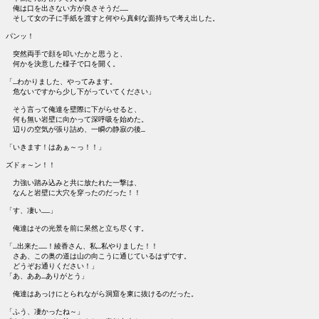
　俺は口を出さない方が良さそうだ……

　そして女の子に手紙を渡すと何やら真剣な面持ちで考え出した。

パンッ！

　突然両手で顔を叩いたかと思うと、

　何かを決意した様子で口を開く。

「…わかりました、やってみます。

　危ないですから少し下がっていてください」

　そう言って俺達を壁際に下がらせると、

　何も無い岩壁に向かって深呼吸を始めた。

　辺りの空気が張り詰め、一瞬の静寂の後…

「いきます！はあぁ～っ！！」

ズドォ～ン！！

　力強い踏み込みと共に放たれた一撃は、

　なんと岩壁に大穴を穿ったのだった！！

「す、凄い……」

　俺達はその光景を前に呆然と立ち尽くす。

「…出来た……！綾香さん、私…私やりました！！

　さあ、この奥の道は山の向こうに通じているはずです。

　どうぞお通りください！」

「あ、ああ…ありがとう」

　俺達はあっけにとられながら洞窟を東に抜けるのだった。

「ふう、凄かったね～」
