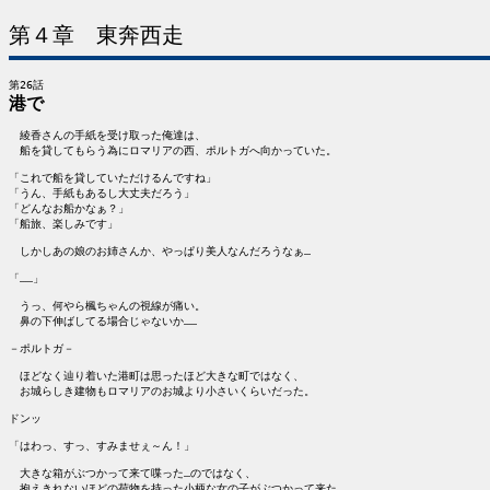
第４章　東奔西走
港で
　綾香さんの手紙を受け取った俺達は、

　船を貸してもらう為にロマリアの西、ポルトガへ向かっていた。

「これで船を貸していただけるんですね」

「うん、手紙もあるし大丈夫だろう」

「どんなお船かなぁ？」

「船旅、楽しみです」

　しかしあの娘のお姉さんか、やっぱり美人なんだろうなぁ…

「……」

　うっ、何やら楓ちゃんの視線が痛い。

　鼻の下伸ばしてる場合じゃないか……

－ポルトガ－

　ほどなく辿り着いた港町は思ったほど大きな町ではなく、

　お城らしき建物もロマリアのお城より小さいくらいだった。

ドンッ

「はわっ、すっ、すみませぇ～ん！」

　大きな箱がぶつかって来て喋った…のではなく、

　抱えきれないほどの荷物を持った小柄な女の子がぶつかって来た。
