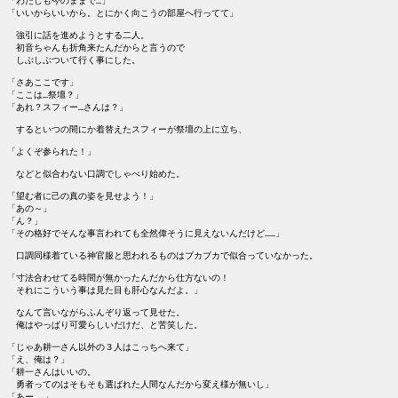
「わたしも今のままで…」

「いいからいいから。とにかく向こうの部屋へ行ってて」

　強引に話を進めようとする二人。

　初音ちゃんも折角来たんだからと言うので

　しぶしぶついて行く事にした。

「さあここです」

「ここは…祭壇？」

「あれ？スフィー…さんは？」

　するといつの間にか着替えたスフィーが祭壇の上に立ち、

「よくぞ参られた！」

　などと似合わない口調でしゃべり始めた。

「望む者に己の真の姿を見せよう！」

「あの～」

「ん？」

「その格好でそんな事言われても全然偉そうに見えないんだけど……」

　口調同様着ている神官服と思われるものはブカブカで似合っていなかった。

「寸法合わせてる時間が無かったんだから仕方ないの！

　それにこういう事は見た目も肝心なんだよ。」

　なんて言いながらふんぞり返って見せた。

　俺はやっぱり可愛らしいだけだ、と苦笑した。

「じゃあ耕一さん以外の３人はこっちへ来て」

「え、俺は？」

「耕一さんはいいの。

　勇者ってのはそもそも選ばれた人間なんだから変え様が無いし」

「あー……」
