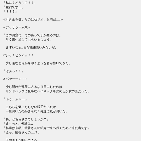
「私に？どうして？？」

「複雑です……」

「？？？」

≪引き金を引いたのはセリオ、お前だ……≫

－アッサラーム東－

「この洞窟ね、その葵って子が居るのは。

　早く東ヘ通してもらいましょう」

　まずいなぁ…まだ機嫌悪いみたいだ。

バシッ！ビシィッ！！

　少し進むと何かを叩くような音が響いてきた。

「はぁっ！！」

スパァーーン！！

　少し開けた部屋に入るなり目にしたのは、

　サンドバッグに見事なハイキックを決める少女の姿だった。

「ふぅ、ふぅ……」

　こちらを気にもしない様子だったが、

　一息付いたのかまもなく俺達に気が付いた。

「あ、どちらさまでしょうか？」

「え～っと、俺達は…」

「私達は来栖川綾香さんの紹介で東ヘ行くために来た者です」

「えっ、綾香さんの……？」

　千鶴さんが割って入る。
