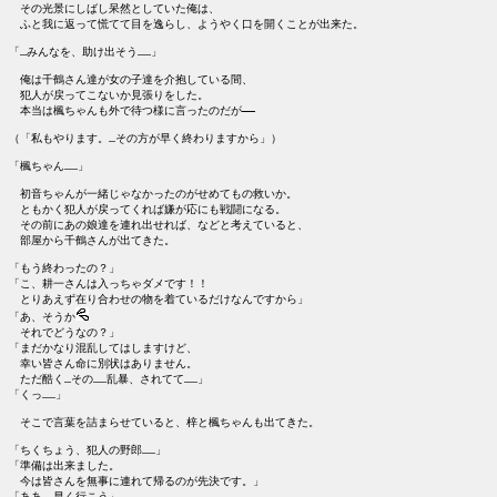
　その光景にしばし呆然としていた俺は、

　ふと我に返って慌てて目を逸らし、ようやく口を開くことが出来た。

「…みんなを、助け出そう……」

　俺は千鶴さん達が女の子達を介抱している間、

　犯人が戻ってこないか見張りをした。

　本当は楓ちゃんも外で待つ様に言ったのだが――

（「私もやります。…その方が早く終わりますから」）

「楓ちゃん……」

　初音ちゃんが一緒じゃなかったのがせめてもの救いか。

　ともかく犯人が戻ってくれば嫌が応にも戦闘になる。

　その前にあの娘達を連れ出せれば、などと考えていると、

　部屋から千鶴さんが出てきた。

「もう終わったの？」

「こ、耕一さんは入っちゃダメです！！

　とりあえず在り合わせの物を着ているだけなんですから」

「あ、そうか
　それでどうなの？」

「まだかなり混乱してはしますけど、

　幸い皆さん命に別状はありません。

　ただ酷く…その……乱暴、されてて……」

「くっ……」

　そこで言葉を詰まらせていると、梓と楓ちゃんも出てきた。

「ちくちょう、犯人の野郎……」

「準備は出来ました。

　今は皆さんを無事に連れて帰るのが先決です。」

「ああ、早く行こう」
