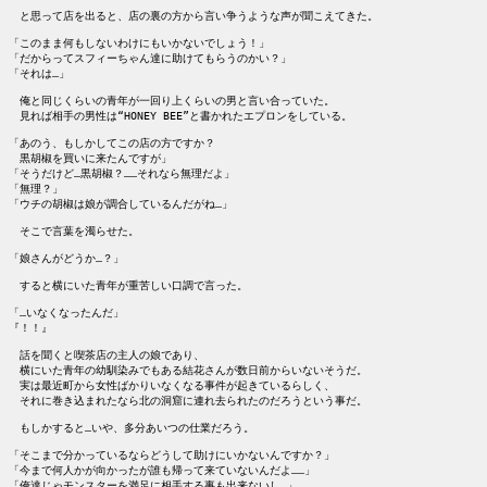
　と思って店を出ると、店の裏の方から言い争うような声が聞こえてきた。

「このまま何もしないわけにもいかないでしょう！」

「だからってスフィーちゃん達に助けてもらうのかい？」

「それは…」

　俺と同じくらいの青年が一回り上くらいの男と言い合っていた。

　見れば相手の男性は“HONEY BEE”と書かれたエプロンをしている。

「あのう、もしかしてこの店の方ですか？

　黒胡椒を買いに来たんですが」

「そうだけど…黒胡椒？……それなら無理だよ」

「無理？」

「ウチの胡椒は娘が調合しているんだがね…」

　そこで言葉を濁らせた。

「娘さんがどうか…？」

　すると横にいた青年が重苦しい口調で言った。

「…いなくなったんだ」

『！！』

　話を聞くと喫茶店の主人の娘であり、

　横にいた青年の幼馴染みでもある結花さんが数日前からいないそうだ。

　実は最近町から女性ばかりいなくなる事件が起きているらしく、

　それに巻き込まれたなら北の洞窟に連れ去られたのだろうという事だ。

　もしかすると…いや、多分あいつの仕業だろう。

「そこまで分かっているならどうして助けにいかないんですか？」

「今まで何人かが向かったが誰も帰って来ていないんだよ……」

「俺達じゃモンスターを満足に相手する事も出来ないし…」
