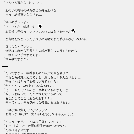
「そういう事なら…よっ、と」

　女の子の荷物の半分ほどを持ち上げる。

　うっ、結構重いなこりゃ……

「運ぶの手伝うよ」

「そ、そんな、結構です～
　お客様に手伝っていただくわけには参りませ～ん
」

　と荷物を持とうしたが残りの荷物でまだ手はふさがっている。

「気にしなくていいよ。

　俺達はこれから芹香さんに頼み事をしに行くんだから

　これくらい手伝わせてよ」

「頼み事ですか？」

―――

「そうですか～、綾香さんのご紹介で船を借りに。

　それなら絶対大丈夫ですよ。船ならたくさんありますし、

　芹香さんはとっても優しい方ですから」

「たくさんって…何隻くらいあるの？」

「そこに並んでいるのと、今出ているのがえ～と……」

「ちょっと待って、そこに並んでいるのって…

　もしかしてここにあるの全部！？」

「そうですよ。それ以外にも何隻かまだあります」

　正確な数は覚えていないらしい。

　と言うか…確かに一隻くらいは貸してもらえそうだ。

「ところでセリオさんはお元気でしたか？」

「え？…まあ、どこか悪い様子は無かったかな？」

「それは何よりです。
