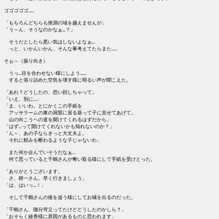
ゴゴゴゴゴ……

「もちろんどちらも推測の域を越えませんが」

「う～ん、そうなのかなぁ…？」

　そうだとしたら悪い気はしないよなぁ…

　っと、いかんいかん、そんな事考えてたらまた……

そぉ～（振り向き）

　うっ…目を合わせない様にしよう……

　すると張り詰めた空気を壊す様に明るい声が聞こえた。

「あれ？どうしたの、恐い顔しちゃって」

「いえ、別に…」

「ま、いいわ。とにかくこの手紙を

　アッサラームの東の洞窟に居る葵って子に見せてあげて。

　山の向こうヘの道を開けてくれるはずだから」

「はず…って開けてくれないかも知れないのか？」

「ん～、あの子ならきっと大丈夫よ。

　それに頼みを断わるような子じゃないわ」

　また何か企んでいそうだなぁ…

　何て思っていると千鶴さんが奪い取る様にして手紙を受けとった。

「ありがとうございます。

　さ、耕一さん。早く行きましょう」

「は、はいっ…！」

　そして千鶴さんの後を追う様にしてお城を出るのだった。

「千鶴さん、随分苛立ってたけどどうしたのかしら？」

「おそらく綾香様に原因があるものと思われます」
