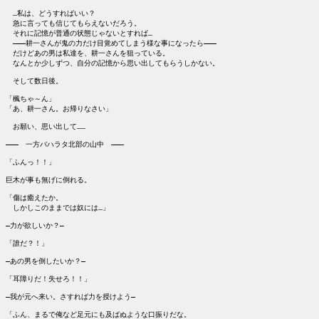
　…私は、どうすればいい？

　急に言っても信じてもらえないだろう。

　それに記憶が普通の状態じゃないとすれば…

　―――耕一さんが鬼の力だけ目覚めてしまう様な事になったら―――

　だけどあの男は私達を、耕一さんを狙っている。

　なんとか少しずつ、自分の記憶から思い出してもらうしかない。

　そして数日後。

「楓ちゃ～ん」

「あ、耕一さん。お帰りなさい」

　お願い、思い出して……

―――　一方バハラタ北部の山中　―――

「ふんっ！！」

巨木が事も無げに倒れる。

「傷は癒えたか。

　しかしこのままでは奴には…」

―力が欲しいか？―

「誰だ？！」

―あの男を倒したいか？―

「耳障りだ！失せろ！！」

―我が元へ来い。さすれば力を授けよう―

「ふん、まるで俺など足元にも及ばぬような口振りだな。
