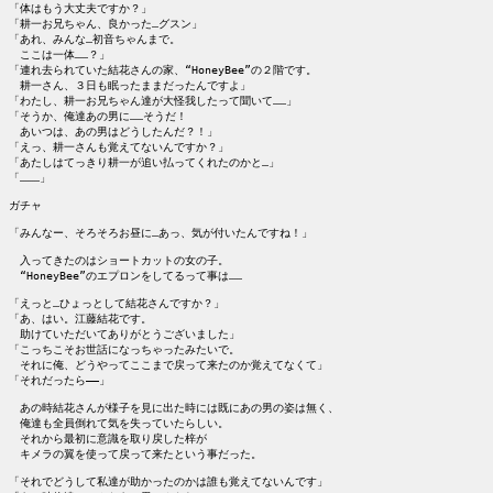
「体はもう大丈夫ですか？」

「耕一お兄ちゃん、良かった…グスン」

「あれ、みんな…初音ちゃんまで。

　ここは一体……？」

「連れ去られていた結花さんの家、“HoneyBee”の２階です。

　耕一さん、３日も眠ったままだったんですよ」

「わたし、耕一お兄ちゃん達が大怪我したって聞いて……」

「そうか、俺達あの男に……そうだ！

　あいつは、あの男はどうしたんだ？！」

「えっ、耕一さんも覚えてないんですか？」

「あたしはてっきり耕一が追い払ってくれたのかと…」

「………」

ガチャ

「みんなー、そろそろお昼に…あっ、気が付いたんですね！」

　入ってきたのはショートカットの女の子。

　“HoneyBee”のエプロンをしてるって事は……

「えっと…ひょっとして結花さんですか？」

「あ、はい。江藤結花です。

　助けていただいてありがとうございました」

「こっちこそお世話になっちゃったみたいで。

　それに俺、どうやってここまで戻って来たのか覚えてなくて」

「それだったら――」

　あの時結花さんが様子を見に出た時には既にあの男の姿は無く、

　俺達も全員倒れて気を失っていたらしい。

　それから最初に意識を取り戻した梓が

　キメラの翼を使って戻って来たという事だった。

「それでどうして私達が助かったのかは誰も覚えてないんです」
