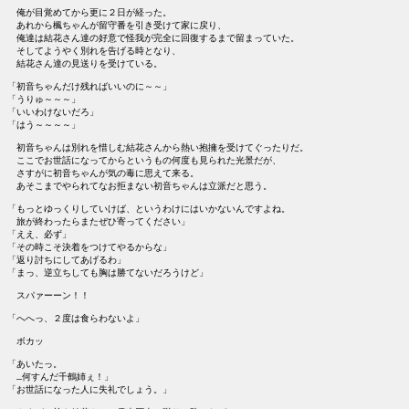
　俺が目覚めてから更に２日が経った。

　あれから楓ちゃんが留守番を引き受けて家に戻り、

　俺達は結花さん達の好意で怪我が完全に回復するまで留まっていた。

　そしてようやく別れを告げる時となり、

　結花さん達の見送りを受けている。

「初音ちゃんだけ残ればいいのに～～」

「うりゅ～～～」

「いいわけないだろ」

「はう～～～～」

　初音ちゃんは別れを惜しむ結花さんから熱い抱擁を受けてぐったりだ。

　ここでお世話になってからというもの何度も見られた光景だが、

　さすがに初音ちゃんが気の毒に思えて来る。

　あそこまでやられてなお拒まない初音ちゃんは立派だと思う。

「もっとゆっくりしていけば、というわけにはいかないんですよね。

　旅が終わったらまたぜひ寄ってください」

「ええ、必ず」

「その時こそ決着をつけてやるからな」

「返り討ちにしてあげるわ」

「まっ、逆立ちしても胸は勝てないだろうけど」

　スパァーーン！！

「へへっ、２度は食らわないよ」

　ボカッ

「あいたっ。

　…何すんだ千鶴姉ぇ！」

「お世話になった人に失礼でしょう。」
