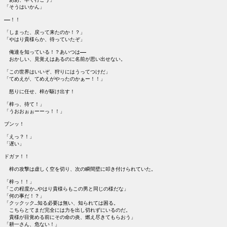
「そうはいかん」

――！！

「しまった、戻って来たのか！？」

「やはり貴様らか、待っていたぞ」

　俺達を知っている！？あいつは――

　おかしい、見覚えはあるのに名前が思い出せない。

「この世界はいいぞ、狩りにはうってつけだ」

「てめえが、てめえがやったのかぁー！！」

　怒りに任せ、梓が駆け出す！

「梓っ、待て！」

「うおおぉぉーーっ！！」

ブンッ！

「えっ？！」

「遅い」

ドガァ！！

　梓の攻撃は虚しく空を切り、次の瞬間壁に叩き付けられていた。

「梓っ！！」

「この程度か…やはり貴様らもこの男と同じの様だな」

「何の事だ！？」

「クックック…知る必要は無い、知られては困る。

　こちらとてまだ完全には力を出し切れずにいるのだ。

　貴様が目覚める前にその命の炎、燃え尽きてもらおう」

「耕一さん、危ない！」
