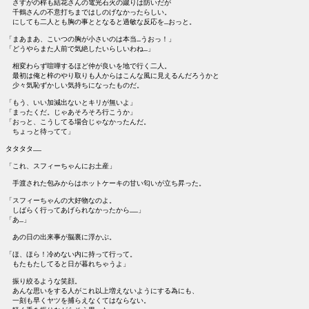
　さすがの梓も結花さんの電光石火の蹴りは防いだが

　千鶴さんの不意打ちまではしのげなかったらしい。

　にしても二人とも胸の事ととなると過敏な反応を…おっと。

「まあまあ、こいつの胸が小さいのは本当…うおっ！」

「どうやらまた人前で気絶したいらしいわね…」

　相変わらず喧嘩するほど仲が良いを地で行く二人。

　最初は俺と梓のやり取りも人からはこんな風に見えるんだろうかと

　少々気恥ずかしい気持ちになったものだ。

「もう、いい加減出ないとキリが無いよ」

「まったくだ。じゃあそろそろ行こうか」

「おっと、こうしてる場合じゃなかったんだ。

　ちょっと待ってて」

タタタタ……

「これ、スフィーちゃんにお土産」

　手渡された包みからはホットケーキの甘い匂いが立ち昇った。

「スフィーちゃんの大好物なのよ。

　しばらく行ってあげられなかったから……」

「あ…」

　あの日の出来事が脳裏に浮かぶ。

「ほ、ほら！冷めない内に持って行って。

　もたもたしてると日が暮れちゃうよ」

　振り絞るような笑顔。

　あんな思いをする人がこれ以上増えないようにする為にも、

　一刻も早くヤツを捕らえなくてはならない。
