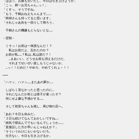
「ははっ、お腹も空いたし、今日は引き上げようか」

「こっ、耕一お兄ちゃん…っ！」

「くすっ、そうですね」

「もう、千鶴おねえちゃんまで……」

「梓姉さんも待ってると思います」

「それじゃあ街を一回りして帰ろう」

　千鶴さんの機嫌もとらないとな……

－翌朝－

　くそっ！お前は一体誰なんだ！？

　　私はお前だよ。忘れたのか？

　お前が私……？私は…私は誰だ？！

　　…まあいい。どうせお前も消えるだけだ。

　　それまでせいぜい楽しもうじゃないか。

　…っ！！だめだ！やめろ、やめてくれぇ～！！

―――

「ハァッ、ハァッ……またあの夢か…」

　しばらく見なかったと思ったのに…

　それになんだか前とは様子が違ったぞ？

　何にせよ嫌な予感がする……

　そして初音ちゃんを残し、再び例の店へ。

「あれ？今日も休みだ」

「２日も続けてなんておかしいですね…」

「病気で寝込んででもいるんでしょうか……」

「直接話した方が早いんじゃねえか？」

「そういうわけにもいかないだろ。

　仕方ない、今日も引き上げるか」
