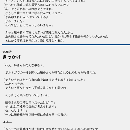
「え～と、いつもは綾香さんにお使いに行ってもらってますね」

「だったら俺達に頼む必要も無いんじゃないのか？」

「あ、そう言われてみればそうですね。

　どうして耕一さん達に頼んだんでしょう？」

「まあ頼まれた以上は行って来るよ。

　じゃ、またな」

「それでは、行ってらっしゃいませ～」

　きっと船を貸す口実にわざわざ俺達に頼んだんだな。

　あの爺さん分かってたみたいだけど、見かけに寄らず物分かりがいいみたいだ。

きっかけ
「へえ、姉さんがそんな事を？」

　ポルトガでの一件を聞いた綾香さんが何だかにやにやしながら答えた。

「そういうわけだから東の山を越える方法を教えて欲しいんだ」

「……わかったわ。

　そういう事なら今から手紙を書くからお願いね」

　そう言うと奥へと行ってしまった。

「綾香さん妙に嬉しそうだったけど…？」

「それには二通りの理由が考えられます」

「セ、セリオ？！」

「一つは綾香様が再び耕一様に会えた事への喜び」

ゴゴ……

「もう一つは芹香様が耕一様に好意を持たれているらしい事への喜びです」
