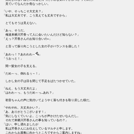
　見ていてなんだか危なっかしい。

「いや、そっちこそ大丈夫？」

「私は大丈夫です、こう見えても丈夫ですから」

　とてもそうは見えない。

「あっ、そうだ。

　俺達来栖川芹香って人に会いたいんだけど知らない？」

「えっ？芹香さんのお知り合いの―」

　と言って振り向こうとした女の子がバランスを崩した！

「あわっ！？あわわわ～
」

「うおっと！」

　間一髪女の子を支える。

「だめ～っ、倒れるぅ～！」

　しかし女の子は目を閉じて手足をばたつかせていた。

「ねえ、もう大丈夫だよ」

「はわわ～っ、もうだめ～っ…あれ？」

　初音ちゃんの声に気付いてようやく落ち付きを取り戻した様だ。

「やれやれ、大丈夫かい？」

「あ、ありがとうございます！」

「気にしなくていいよ。こっちが声かけたせいなんだし。

　それで来栖川芹香さんの事を知っているの？」

「はい、申し遅れましたが

　私は芹香さんにお仕えしているマルチと申します。

　これからお屋敷に向かうところですからご案内しますね」
