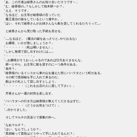
「あ、この方達は綾香さんのお知り合いだそうです～」

「む、綾香様の…？もしかして柏木耕一か？」

「ええ、そうです」

「なるほど、お主等が綾香様の言っていた

　魔王退治の旅をしているという連中か。」

「はい、それで綾香さんがお姉さんなら船を貸してくれるだろうって…」

　と綾香さんから受け取った手紙を見せる。

「……なるほど。（魔法の鍵をあっさりと…やりおるな）

　お嬢様、いかが致しましょうか？」

「・・・・・・（私は構いません）」

「しかし無償で貸し出すわけには……」

「・・・・・・・・・」

「…お嬢様がそうおっしゃるのであれば仕方ありませんな。

　耕一とやら、お主等に船を貸すのに一つ条件がある」

「条件？」

「綾香様のいるイシスから東の山を越えた所にバハラタという町がある。

　その町で黒胡椒を手に入れて来るのだ。

　船はその礼として貸し出すとしよう」

「・・・・・・（これをお店の人に渡して下さい）」

　芹香さんが一通の封筒を差し出す。

「バハラタへの行き方は綾香様が教えてくださるはずだ」

「・・・・・・（どうかお気をつけて）」

「…分かりました」

　そしてマルチの見送りで屋敷の外へ。

「なあマルチ？」

「はい、なんでしょうか？」

「黒胡椒って普段はどうやって手に入れてるんだ？」
