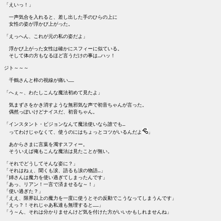
「えいっ！」

　一声気合を入れると、差し出した手のひらの上に

　女性の姿が浮かび上がった。

「えっへん、これが元の私の姿だよ」

　浮かび上がった女性は確かにスフィーに似ている。

　そして体の方もなるほど言うだけの事は…ハッ！

ジト～～～

　千鶴さんと梓の視線が痛い……

「へぇ～、わたしこんな魔法初めて見たよ」

　気まずさをかき消すような無邪気な声で初音ちゃんが言った。

　偶然っぽいけどナイスだ、初音ちゃん。

「インスタント・ビジョンなんて魔法使いなら誰でも…

　ってわけじゃなくて、使うのにはちょっとコツがいるんだよ
」

　あからさまに言葉を濁すスフィー。

　そういえば俺もこんな魔法は見たことが無い。

「それでどうしてそんな姿に？」

「それはねぇ、聞くも涙、語るも涙の物語…」

「姉さんは魔力を使い過ぎてしまったんです」

「あっ、リアン！一言で済ませるな～！」

「使い過ぎた？」

「ええ、限界以上の魔力を一度に使うとその反動でこうなってしまうんです」

「えっ？！それじゃあ私達も無理すると……」

「う～ん、それは分かりませんけど気を付けた方がいいかもしれませんね」
