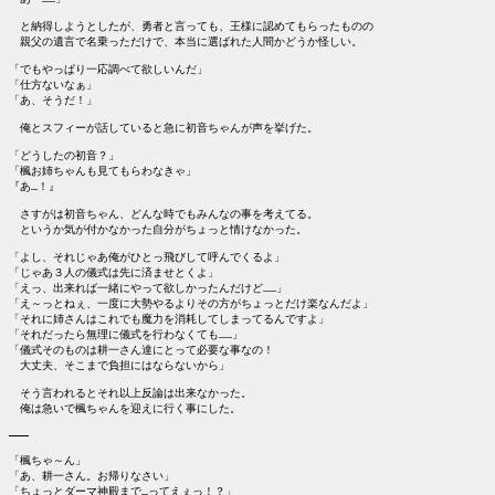
　と納得しようとしたが、勇者と言っても、王様に認めてもらったものの

　親父の遺言で名乗っただけで、本当に選ばれた人間かどうか怪しい。

「でもやっぱり一応調べて欲しいんだ」

「仕方ないなぁ」

「あ、そうだ！」

　俺とスフィーが話していると急に初音ちゃんが声を挙げた。

「どうしたの初音？」

「楓お姉ちゃんも見てもらわなきゃ」

『あ…！』

　さすがは初音ちゃん、どんな時でもみんなの事を考えてる。

　というか気が付かなかった自分がちょっと情けなかった。

「よし、それじゃあ俺がひとっ飛びして呼んでくるよ」

「じゃあ３人の儀式は先に済ませとくよ」

「えっ、出来れば一緒にやって欲しかったんだけど……」

「え～っとねぇ、一度に大勢やるよりその方がちょっとだけ楽なんだよ」

「それに姉さんはこれでも魔力を消耗してしまってるんですよ」

「それだったら無理に儀式を行わなくても……」

「儀式そのものは耕一さん達にとって必要な事なの！

　大丈夫、そこまで負担にはならないから」

　そう言われるとそれ以上反論は出来なかった。

　俺は急いで楓ちゃんを迎えに行く事にした。

―――

「楓ちゃ～ん」

「あ、耕一さん。お帰りなさい」

「ちょっとダーマ神殿まで…ってえぇっ！？」
