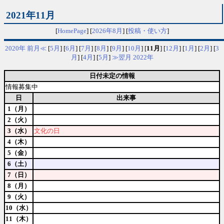
2021年11月
[
HomePage
] [
2026年8月
] [
投稿・使い方
]
2020年
前月≪
[
5月
] [
6月
] [
7月
] [
8月
] [
9月
] [
10月
] [
11月
] [
12月
] [
1月
] [
2月
] [
3
月
] [
4月
] [
5月
]
≫翌月
2022年
日付未定の情報
情報募集中
日
出来事
1（月）
2（火）
3（水）
文化の日
4（木）
5（金）
6（土）
7（日）
8（月）
9（火）
10（水）
11（木）