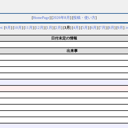
[
HomePage
] [
2026年8月
] [
投稿・使い方
]
≪
[
9月
] [
10月
] [
11月
] [
12月
] [
1月
] [
2月
] [
3月
] [
4月
] [
5月
] [
6月
] [
7月
] [
8月
] [
9月
]
日付未定の情報
出来事