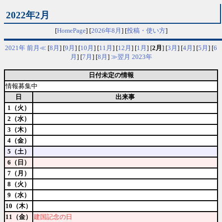
2022年2月
[
HomePage
] [
2026年8月
] [
投稿・使い方
]
2021年
前月≪
[
8月
] [
9月
] [
10月
] [
11月
] [
12月
] [
1月
] [
2月
] [
3月
] [
4月
] [
5月
] [
6
月
] [
7月
] [
8月
]
≫翌月
2023年
日付未定の情報
情報募集中
日
出来事
1（火）
2（水）
3（木）
4（金）
5（土）
6（日）
7（月）
8（火）
9（水）
10（木）
11（金）
建国記念の日